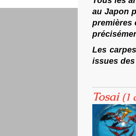
Tous les a
au Japon pa
premières 
précisémen
Les carpes
issues des
Tosai
(1 