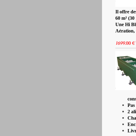
Il offre d
60 m³ (30 
Une Hi Bl
Aération, 
1699
.00 €
con
Pas 
2 al
Cha
Enco
Livr