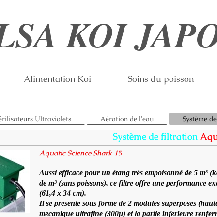
LSA KOI JAP
Alimentation Koi
Soins du poisson
érilisateurs Ultraviolets
Aération de l'eau
Système de 
Système de filtration
Aqu
Aquatic Science Shark 15
Aussi efficace pour un étang très empoisonné de 5 m³ (k
de m³ (sans poissons), ce filtre offre une performance 
(61,4 x 34 cm).
Il se presente sous forme de 2 modules superposes (hauteur
mecanique ultrafine (300µ) et la partie inferieure renf