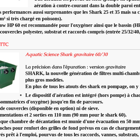
aération à contre-courant dans la double paroi ent
es performances aussi surprenantes que les Shark 25 et 35 mais sa
m³ si très chargé en poissons).
ow HP 60 est recommandée pour l'oxygéner ainsi que le bassin (HP
couvercles polyester, substrat et raccords compris (entrée 25/32/40
 TTC
Aquatic Science Shark gravitaire 60/30
La précision dans l'épuration : version gravitaire
SHARK, la nouvelle génération de filtres multi-chambres
plus gros modèles.
En plus de tous les atouts des shark en pompage, on y r
Le dispositif d'aération est intégré (hors pompe) à cha
sommatrices d'oxygène) jusqu'en fin de parcours.
de couvercles (disponible en option) ni de sieve.
imentations et 2 sorties en 110 mm (90 mm pour le shark 60).
que chambre de décantation est munie d'une évacuation en 50 mm a
ches pour renfort des grilles de fond prévus en cas de chargement 
és prêt à l'emploi, pourvus de tous les raccords, vannes, substrats,