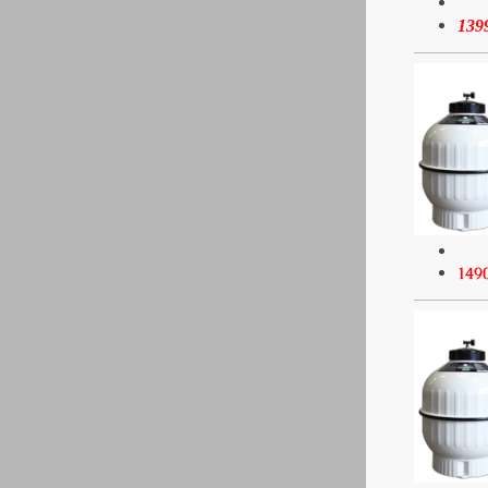
139
149