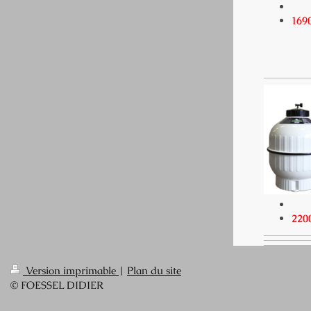
169
220
Version imprimable
|
Plan du site
© FOESSEL DIDIER