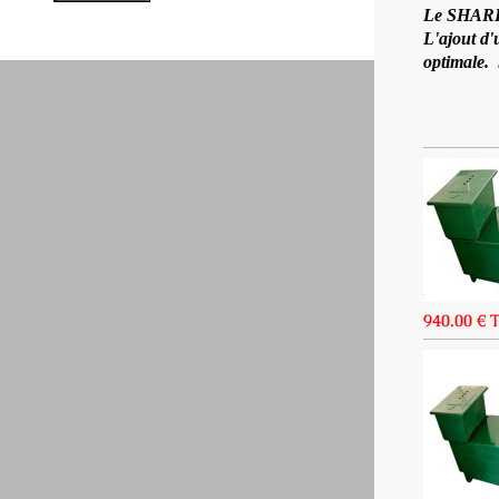
Le SHARK 1
L'ajout d'
optimale.
940.00 € 