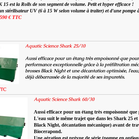
5 est la Rolls de son segment de volume. Petit et hyper efficace !
un stérilisateur UV (6 à 15 W selon volume à traiter) et d'une pomp
590 € TTC
Aquatic Science Shark 25/10
Aussi efficace pour un étang très empoisonné que pour é
performance exceptionnelle grâce à la préfiltration m
brosses Black Night et une décantation optimisée, l'eau
déjà débarrassée de la majorité de ses impuretés.
TTC
Aquatic Science Shark 60/30
Aussi efficace pour un étang très empoisonné que 
L'eau suit le même trajet que dans les Shark 25 et 
Black Night, décantation mécanique) avant de trav
Biocerapond.
Une aération est prévue de série (pompe en optio